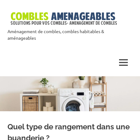
Skip
Co
to
content
Am
Aménagement de combles, combles habitables &
aménageables
MENU
Quel type de rangement dans une
buanderie ?