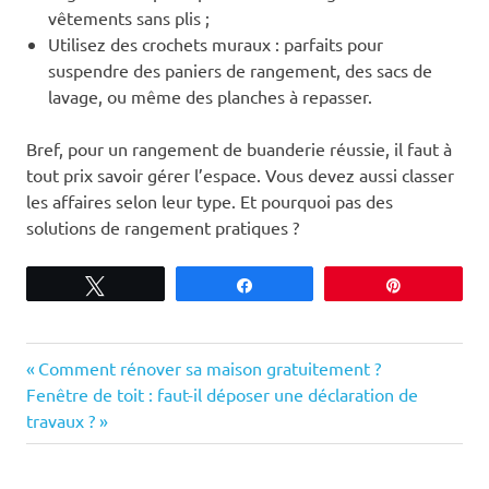
vêtements sans plis ;
Utilisez des crochets muraux : parfaits pour
suspendre des paniers de rangement, des sacs de
lavage, ou même des planches à repasser.
Bref, pour un rangement de buanderie réussie, il faut à
tout prix savoir gérer l’espace. Vous devez aussi classer
les affaires selon leur type. Et pourquoi pas des
solutions de rangement pratiques ?
Tweetez
Partagez
Épingle
Previous
Navigation
Comment rénover sa maison gratuitement ?
Next
Post:
Fenêtre de toit : faut-il déposer une déclaration de
de
Post:
travaux ?
l’article